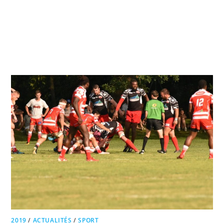
Skip
to
content
Menu
2019
/
ACTUALITÉS
/
SPORT