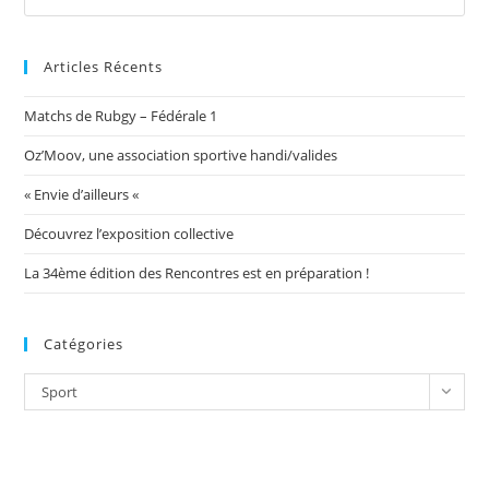
Articles Récents
Matchs de Rubgy – Fédérale 1
Oz’Moov, une association sportive handi/valides
« Envie d’ailleurs «
Découvrez l’exposition collective
La 34ème édition des Rencontres est en préparation !
Catégories
Catégories
Sport