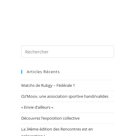
 photos
Blog
Exposition Mairie 2026
Toggle
website
Articles Récents
Matchs de Rubgy – Fédérale 1
search
Oz’Moov, une association sportive handi/valides
« Envie d’ailleurs «
Découvrez l’exposition collective
La 34ème édition des Rencontres est en