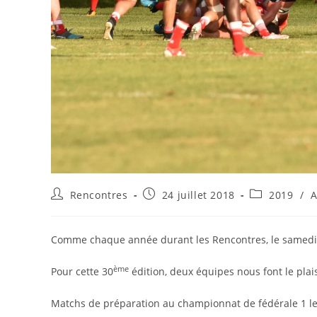
Auteur/autrice
Publication
Post
Rencontres
24 juillet 2018
2019
/
A
de
publiée :
category:
la
publication :
Comme chaque année durant les Rencontres, le samedi 
ème
Pour cette 30
édition, deux équipes nous font le plai
Matchs de préparation au championnat de fédérale 1 le