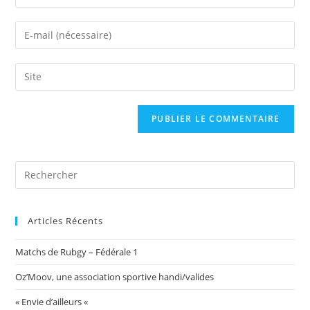
your
name
Enter
or
your
username
email
Saisir
to
address
l’URL
comment
to
de
comment
votre
site
(facultatif)
Articles Récents
Matchs de Rubgy – Fédérale 1
Oz’Moov, une association sportive handi/valides
« Envie d’ailleurs «