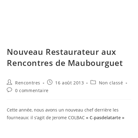
Skip
to
content
Menu
Nouveau Restaurateur aux
Rencontres de Maubourguet
Auteur/autrice
Publication
Post
Rencontres
16 août 2013
Non classé
de
publiée :
category:
Commentaires
0 commentaire
la
de
publication :
la
publication :
Cette année, nous avons un nouveau chef derrière les
fourneaux: il s’agit de Jerome COLBAC
« C-pasdelatarte »