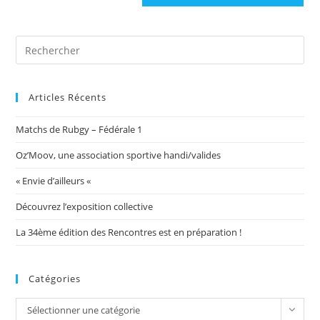
site
(facultatif)
Articles Récents
Matchs de Rubgy – Fédérale 1
Oz’Moov, une association sportive handi/valides
« Envie d’ailleurs «
Découvrez l’exposition collective
La 34ème édition des Rencontres est en préparation !
Catégories
Catégories
Sélectionner une catégorie