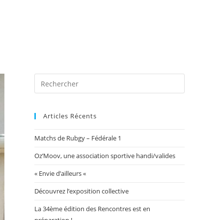
 photos
Blog
Exposition Mairie 2026
Toggle
website
Articles Récents
Matchs de Rubgy – Fédérale 1
search
Oz’Moov, une association sportive handi/valides
« Envie d’ailleurs «
Découvrez l’exposition collective
La 34ème édition des Rencontres est en