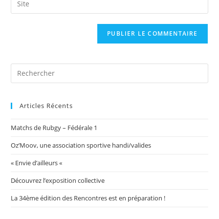
to
address
l’URL
comment
to
de
comment
votre
site
(facultatif)
Articles Récents
Matchs de Rubgy – Fédérale 1
Oz’Moov, une association sportive handi/valides
« Envie d’ailleurs «
Découvrez l’exposition collective
La 34ème édition des Rencontres est en préparation !