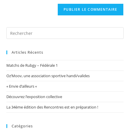
to
de
comment
votre
site
(facultatif)
Articles Récents
Matchs de Rubgy – Fédérale 1
Oz’Moov, une association sportive handi/valides
« Envie d’ailleurs «
Découvrez l’exposition collective
La 34ème édition des Rencontres est en préparation !
Catégories