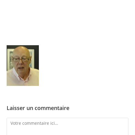
Skip
to
content
Menu
Laisser un commentaire
Comment