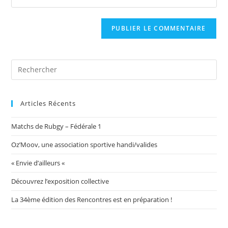
address
l’URL
comment
to
de
comment
votre
site
(facultatif)
Articles Récents
Matchs de Rubgy – Fédérale 1
Oz’Moov, une association sportive handi/valides
« Envie d’ailleurs «
Découvrez l’exposition collective
La 34ème édition des Rencontres est en préparation !