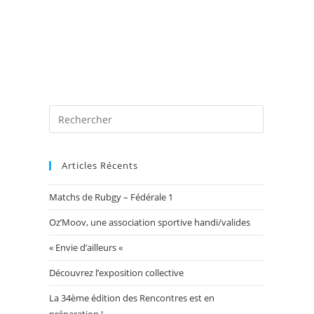
 photos
Blog
Exposition Mairie 2026
Toggle
website
Articles Récents
Matchs de Rubgy – Fédérale 1
search
Oz’Moov, une association sportive handi/valides
« Envie d’ailleurs «
Découvrez l’exposition collective
La 34ème édition des Rencontres est en