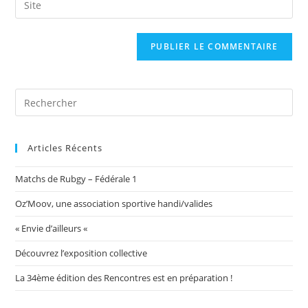
to
address
l’URL
comment
to
de
comment
votre
site
(facultatif)
Articles Récents
Matchs de Rubgy – Fédérale 1
Oz’Moov, une association sportive handi/valides
« Envie d’ailleurs «
Découvrez l’exposition collective
La 34ème édition des Rencontres est en préparation !