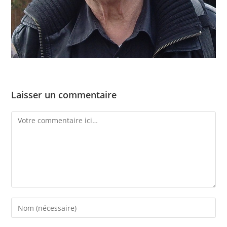
Laisser un commentaire
Comment
Enter
your