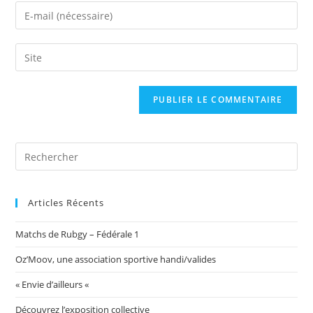
name
Enter
or
your
username
email
Saisir
to
address
l’URL
comment
to
de
comment
votre
site
(facultatif)
Articles Récents
Matchs de Rubgy – Fédérale 1
Oz’Moov, une association sportive handi/valides
« Envie d’ailleurs «
Découvrez l’exposition collective