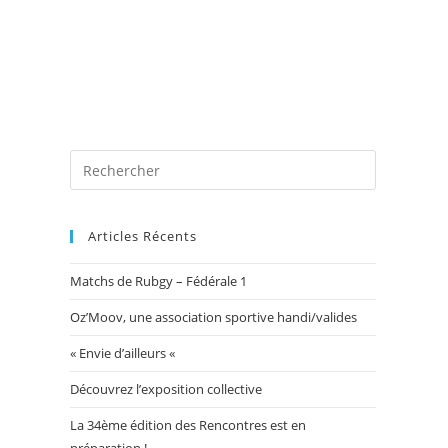
 photos
Blog
Exposition Mairie 2026
Toggle
website
Articles Récents
Matchs de Rubgy – Fédérale 1
search
Oz’Moov, une association sportive handi/valides
« Envie d’ailleurs «
Découvrez l’exposition collective
La 34ème édition des Rencontres est en