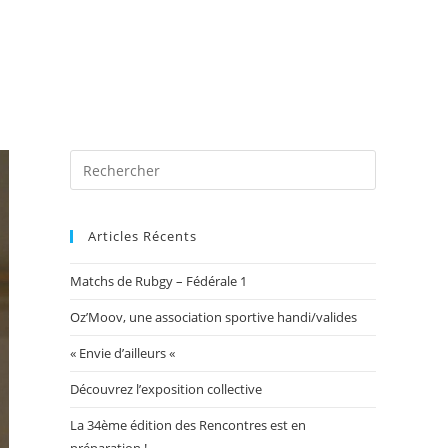
 photos
Blog
Exposition Mairie 2026
Toggle
website
Articles Récents
Matchs de Rubgy – Fédérale 1
search
Oz’Moov, une association sportive handi/valides
« Envie d’ailleurs «
Découvrez l’exposition collective
La 34ème édition des Rencontres est en