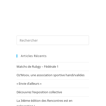
 photos
Blog
Exposition Mairie 2026
Toggle
website
Articles Récents
Matchs de Rubgy – Fédérale 1
search
Oz’Moov, une association sportive handi/valides
« Envie d’ailleurs «
Découvrez l’exposition collective
La 34ème édition des Rencontres est en