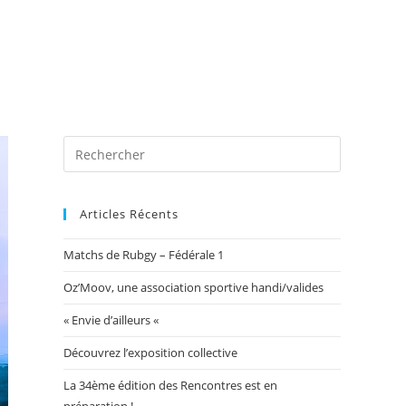
 photos
Blog
Exposition Mairie 2026
Toggle
website
Articles Récents
Matchs de Rubgy – Fédérale 1
search
Oz’Moov, une association sportive handi/valides
« Envie d’ailleurs «
Découvrez l’exposition collective
La 34ème édition des Rencontres est en