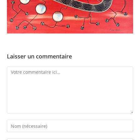
Laisser un commentaire
Comment
Enter
your
name