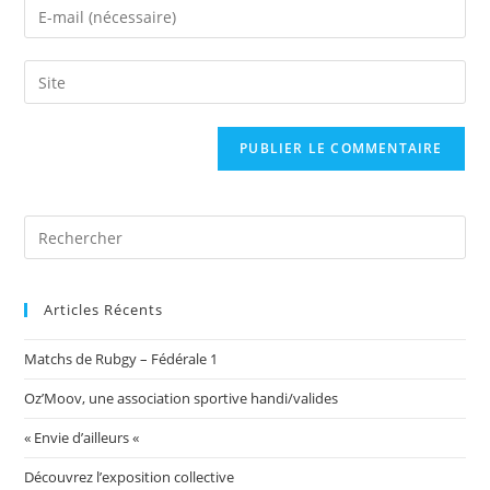
Enter
or
your
username
email
Saisir
to
address
l’URL
comment
to
de
comment
votre
site
(facultatif)
Articles Récents
Matchs de Rubgy – Fédérale 1
Oz’Moov, une association sportive handi/valides
« Envie d’ailleurs «
Découvrez l’exposition collective