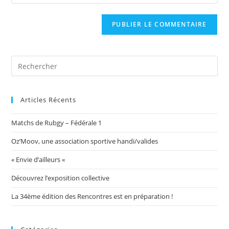
l’URL
comment
to
de
comment
votre
site
(facultatif)
Articles Récents
Matchs de Rubgy – Fédérale 1
Oz’Moov, une association sportive handi/valides
« Envie d’ailleurs «
Découvrez l’exposition collective
La 34ème édition des Rencontres est en préparation !