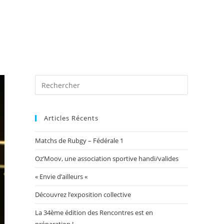
 photos
Blog
Exposition Mairie 2026
Toggle
website
Articles Récents
Matchs de Rubgy – Fédérale 1
search
Oz’Moov, une association sportive handi/valides
« Envie d’ailleurs «
Découvrez l’exposition collective
La 34ème édition des Rencontres est en