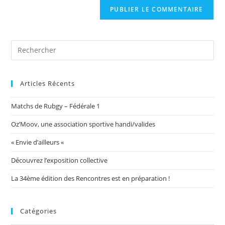
comment
votre
site
(facultatif)
Articles Récents
Matchs de Rubgy – Fédérale 1
Oz’Moov, une association sportive handi/valides
« Envie d’ailleurs «
Découvrez l’exposition collective
La 34ème édition des Rencontres est en préparation !
Catégories