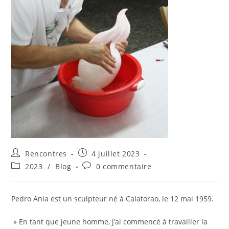
Auteur/autrice
Publication
Rencontres
4 juillet 2023
de
publiée :
Post
Commentaires
2023
/
Blog
0 commentaire
la
category:
de
publication :
la
publication :
Pedro Ania est un sculpteur né à Calatorao, le 12 mai 1959.
» En tant que jeune homme, j’ai commencé à travailler la