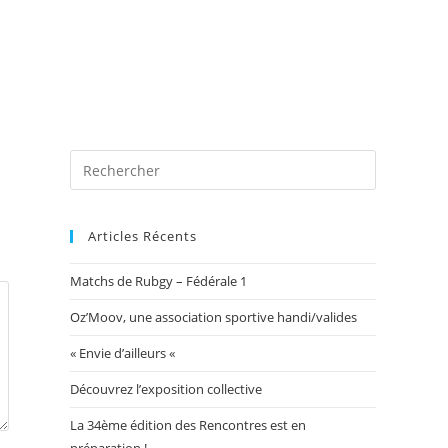
 photos
Blog
Exposition Mairie 2026
Toggle
website
Articles Récents
Matchs de Rubgy – Fédérale 1
search
Oz’Moov, une association sportive handi/valides
« Envie d’ailleurs «
Découvrez l’exposition collective
La 34ème édition des Rencontres est en