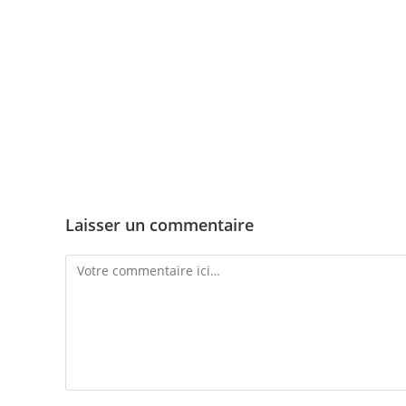
Skip
to
Accueil 2026
Qui sommes-nous ?
Év
content
Laisser un commentaire
Comment