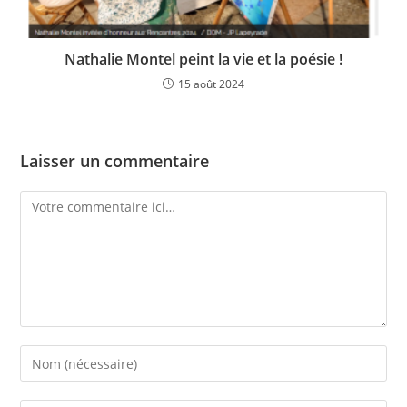
Nathalie Montel peint la vie et la poésie !
15 août 2024
Laisser un commentaire
Comment
Enter
your
name