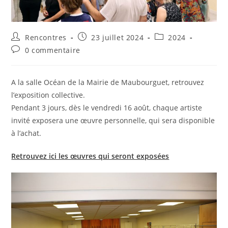
Auteur/autrice
Publication
Post
Rencontres
23 juillet 2024
2024
de
publiée :
category:
Commentaires
0 commentaire
la
de
publication :
la
publication :
A la salle Océan de la Mairie de Maubourguet, retrouvez
l’exposition collective.
Pendant 3 jours, dès le vendredi 16 août, chaque artiste
invité exposera une œuvre personnelle, qui sera disponible
à l’achat.
Retrouvez ici les œuvres qui seront exposées