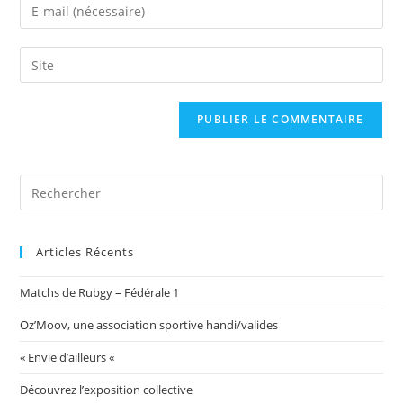
Enter
or
your
username
email
Saisir
to
address
l’URL
comment
to
de
comment
votre
site
(facultatif)
Articles Récents
Matchs de Rubgy – Fédérale 1
Oz’Moov, une association sportive handi/valides
« Envie d’ailleurs «
Découvrez l’exposition collective