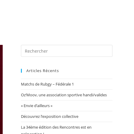
 photos
Blog
Exposition Mairie 2026
Toggle
website
Articles Récents
Matchs de Rubgy – Fédérale 1
search
Oz’Moov, une association sportive handi/valides
« Envie d’ailleurs «
Découvrez l’exposition collective
La 34ème édition des Rencontres est en