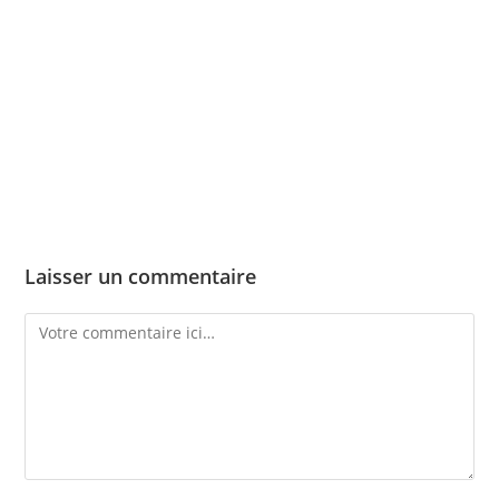
Skip
to
content
Menu
Laisser un commentaire
Comment