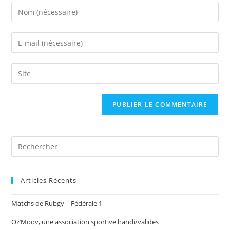
Enter
your
name
Enter
or
your
username
email
Saisir
to
address
l’URL
comment
to
de
comment
votre
site
(facultatif)
Articles Récents
Matchs de Rubgy – Fédérale 1
Oz’Moov, une association sportive handi/valides