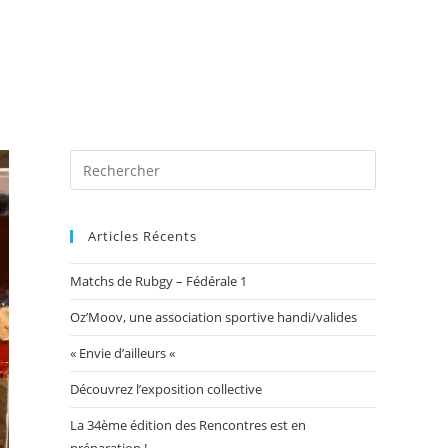
 photos
Blog
Exposition Mairie 2026
Toggle
website
Articles Récents
Matchs de Rubgy – Fédérale 1
search
Oz’Moov, une association sportive handi/valides
« Envie d’ailleurs «
Découvrez l’exposition collective
La 34ème édition des Rencontres est en