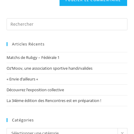
votre
site
(facultatif)
Articles Récents
Matchs de Rubgy – Fédérale 1
Oz’Moov, une association sportive handi/valides
« Envie d’ailleurs «
Découvrez l’exposition collective
La 34ème édition des Rencontres est en préparation !
Catégories
Catégories
Sélectionner une catégorie