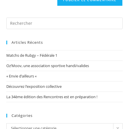
votre
site
(facultatif)
Articles Récents
Matchs de Rubgy – Fédérale 1
Oz’Moov, une association sportive handi/valides
« Envie d’ailleurs «
Découvrez l’exposition collective
La 34ème édition des Rencontres est en préparation !
Catégories
Catégories
Sélectionner une catégorie