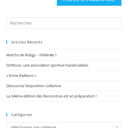
votre
site
(facultatif)
Articles Récents
Matchs de Rubgy – Fédérale 1
Oz’Moov, une association sportive handi/valides
« Envie d’ailleurs «
Découvrez l’exposition collective
La 34ème édition des Rencontres est en préparation !
Catégories
Catégories
Sélectionner une catégorie