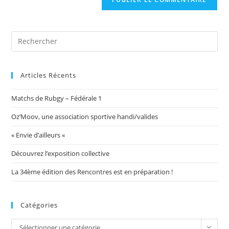
votre
site
(facultatif)
Articles Récents
Matchs de Rubgy – Fédérale 1
Oz’Moov, une association sportive handi/valides
« Envie d’ailleurs «
Découvrez l’exposition collective
La 34ème édition des Rencontres est en préparation !
Catégories
Catégories
Sélectionner une catégorie