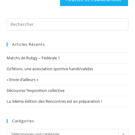
votre
site
(facultatif)
Articles Récents
Matchs de Rubgy – Fédérale 1
Oz’Moov, une association sportive handi/valides
« Envie d’ailleurs «
Découvrez l’exposition collective
La 34ème édition des Rencontres est en préparation !
Catégories
Catégories
Sélectionner une catégorie