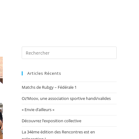
 photos
Blog
Exposition Mairie 2026
Toggle
website
Articles Récents
Matchs de Rubgy – Fédérale 1
search
Oz’Moov, une association sportive handi/valides
« Envie d’ailleurs «
Découvrez l’exposition collective
La 34ème édition des Rencontres est en