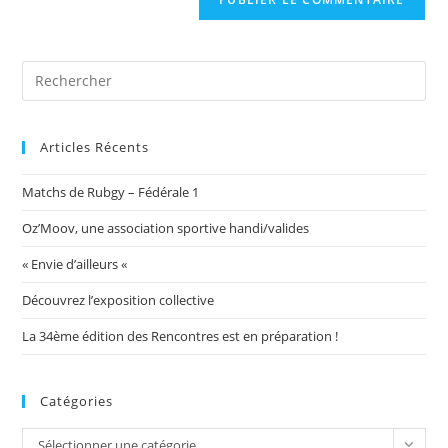
votre
site
(facultatif)
Articles Récents
Matchs de Rubgy – Fédérale 1
Oz’Moov, une association sportive handi/valides
« Envie d’ailleurs «
Découvrez l’exposition collective
La 34ème édition des Rencontres est en préparation !
Catégories
Catégories
Sélectionner une catégorie