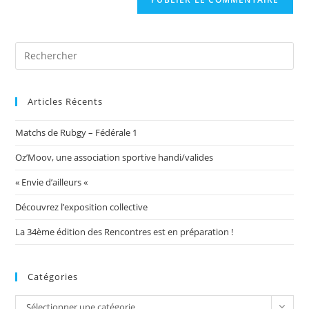
votre
site
(facultatif)
Articles Récents
Matchs de Rubgy – Fédérale 1
Oz’Moov, une association sportive handi/valides
« Envie d’ailleurs «
Découvrez l’exposition collective
La 34ème édition des Rencontres est en préparation !
Catégories
Catégories
Sélectionner une catégorie