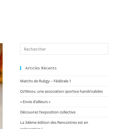
 photos
Blog
Exposition Mairie 2026
Toggle
website
Articles Récents
Matchs de Rubgy – Fédérale 1
search
Oz’Moov, une association sportive handi/valides
« Envie d’ailleurs «
Découvrez l’exposition collective
La 34ème édition des Rencontres est en