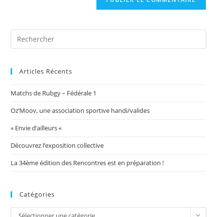
votre
site
(facultatif)
Articles Récents
Matchs de Rubgy – Fédérale 1
Oz’Moov, une association sportive handi/valides
« Envie d’ailleurs «
Découvrez l’exposition collective
La 34ème édition des Rencontres est en préparation !
Catégories
Catégories
Sélectionner une catégorie