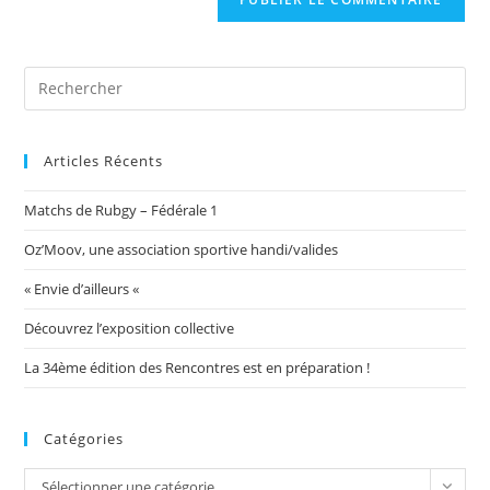
votre
site
(facultatif)
Articles Récents
Matchs de Rubgy – Fédérale 1
Oz’Moov, une association sportive handi/valides
« Envie d’ailleurs «
Découvrez l’exposition collective
La 34ème édition des Rencontres est en préparation !
Catégories
Catégories
Sélectionner une catégorie