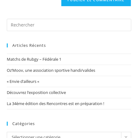
votre
site
(facultatif)
Articles Récents
Matchs de Rubgy – Fédérale 1
Oz’Moov, une association sportive handi/valides
« Envie d’ailleurs «
Découvrez l’exposition collective
La 34ème édition des Rencontres est en préparation !
Catégories
Catégories
Sélectionner une catégorie