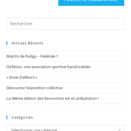
votre
site
(facultatif)
Articles Récents
Matchs de Rubgy – Fédérale 1
Oz’Moov, une association sportive handi/valides
« Envie d’ailleurs «
Découvrez l’exposition collective
La 34ème édition des Rencontres est en préparation !
Catégories
Catégories
Sélectionner une catégorie