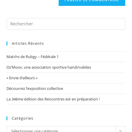
votre
site
(facultatif)
Articles Récents
Matchs de Rubgy – Fédérale 1
Oz’Moov, une association sportive handi/valides
« Envie d’ailleurs «
Découvrez l’exposition collective
La 34ème édition des Rencontres est en préparation !
Catégories
Catégories
Sélectionner une catégorie