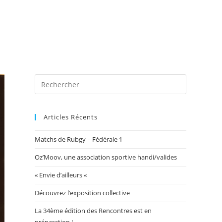
 photos
Blog
Exposition Mairie 2026
Toggle
website
Articles Récents
Matchs de Rubgy – Fédérale 1
search
Oz’Moov, une association sportive handi/valides
« Envie d’ailleurs «
Découvrez l’exposition collective
La 34ème édition des Rencontres est en