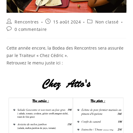
Auteur/autrice
Publication
Post
Rencontres
15 août 2024
Non classé
de
publiée :
category:
Commentaires
0 commentaire
la
de
publication :
la
publication :
Cette année encore, la Bodea des Rencontres sera assurée
par le Traiteur « Chez Cédric ».
Retrouvez le menu juste ici :