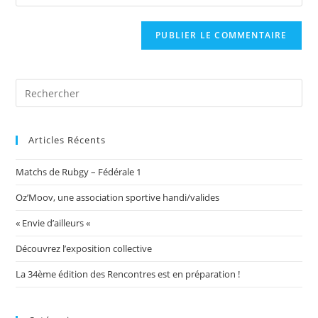
l’URL
comment
to
de
comment
votre
site
(facultatif)
Articles Récents
Matchs de Rubgy – Fédérale 1
Oz’Moov, une association sportive handi/valides
« Envie d’ailleurs «
Découvrez l’exposition collective
La 34ème édition des Rencontres est en préparation !