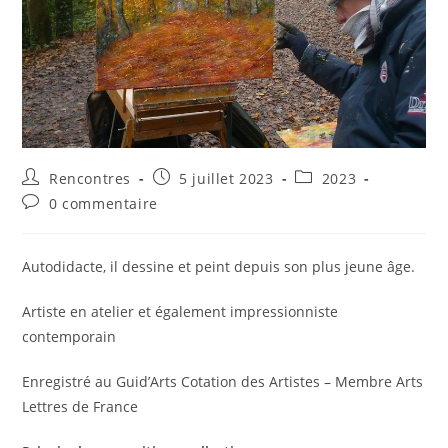
Auteur/autrice
Publication
Post
Rencontres
5 juillet 2023
2023
de
publiée :
category:
Commentaires
0 commentaire
la
de
publication :
la
publication :
Autodidacte, il dessine et peint depuis son plus jeune âge.
Artiste en atelier et également impressionniste
contemporain
Enregistré au Guid’Arts Cotation des Artistes – Membre Arts
Lettres de France