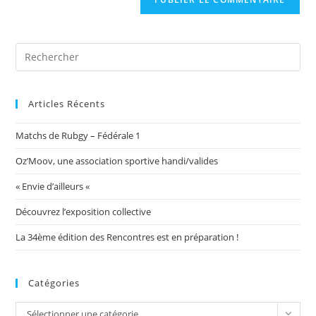
votre
site
(facultatif)
Articles Récents
Matchs de Rubgy – Fédérale 1
Oz’Moov, une association sportive handi/valides
« Envie d’ailleurs «
Découvrez l’exposition collective
La 34ème édition des Rencontres est en préparation !
Catégories
Catégories
Sélectionner une catégorie