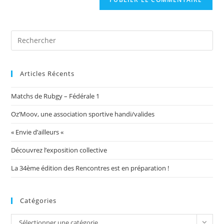
votre
site
(facultatif)
Articles Récents
Matchs de Rubgy – Fédérale 1
Oz’Moov, une association sportive handi/valides
« Envie d’ailleurs «
Découvrez l’exposition collective
La 34ème édition des Rencontres est en préparation !
Catégories
Catégories
Sélectionner une catégorie