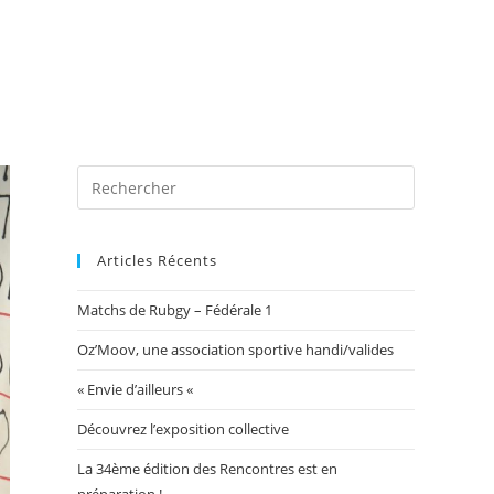
 photos
Blog
Exposition Mairie 2026
Toggle
website
Articles Récents
Matchs de Rubgy – Fédérale 1
search
Oz’Moov, une association sportive handi/valides
« Envie d’ailleurs «
Découvrez l’exposition collective
La 34ème édition des Rencontres est en