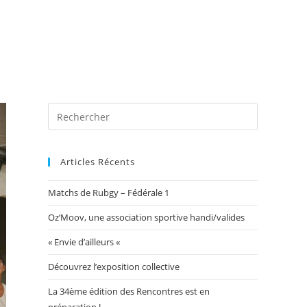
 photos
Blog
Exposition Mairie 2026
Toggle
website
Articles Récents
Matchs de Rubgy – Fédérale 1
search
Oz’Moov, une association sportive handi/valides
« Envie d’ailleurs «
Découvrez l’exposition collective
La 34ème édition des Rencontres est en