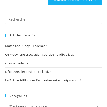
votre
site
(facultatif)
Articles Récents
Matchs de Rubgy – Fédérale 1
Oz’Moov, une association sportive handi/valides
« Envie d’ailleurs «
Découvrez l’exposition collective
La 34ème édition des Rencontres est en préparation !
Catégories
Catégories
Sélectionner une catégorie