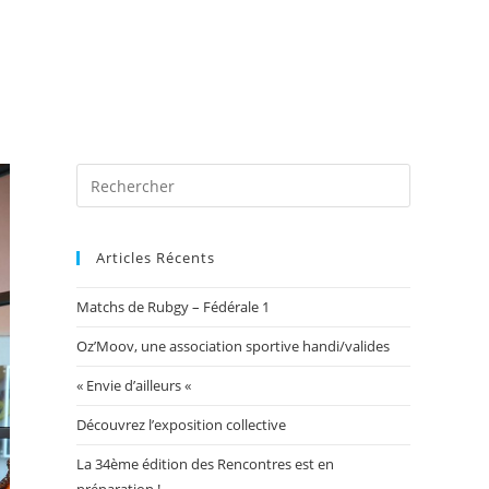
 photos
Blog
Exposition Mairie 2026
Toggle
website
Articles Récents
Matchs de Rubgy – Fédérale 1
search
Oz’Moov, une association sportive handi/valides
« Envie d’ailleurs «
Découvrez l’exposition collective
La 34ème édition des Rencontres est en