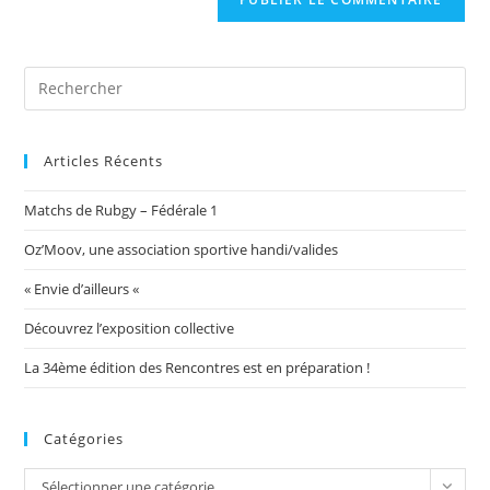
votre
site
(facultatif)
Articles Récents
Matchs de Rubgy – Fédérale 1
Oz’Moov, une association sportive handi/valides
« Envie d’ailleurs «
Découvrez l’exposition collective
La 34ème édition des Rencontres est en préparation !
Catégories
Catégories
Sélectionner une catégorie